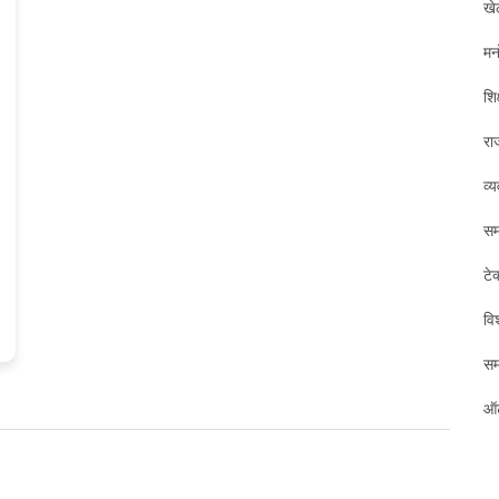
खे
मन
शिक
रा
व्
सम
टे
विश
स
ऑट