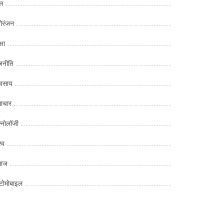
ल
ोरंजन
्षा
जनीति
यवसाय
ाचार
क्नोलॉजी
्व
माज
ोमोबाइल