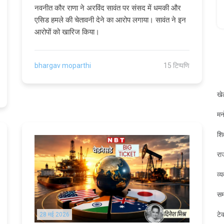
नवनीत कौर राणा ने अरविंद सावंत पर संसद में धमकी और
एसिड हमले की चेतावनी देने का आरोप लगाया। सावंत ने इन
आरोपों को खारिज किया।
bhargav moparthi
15 टिप्पणि
खे
मन
शिक
रा
व्
सम
टे
28 मई 2026