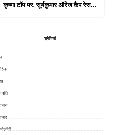
कृष्णा टॉप पर, सूर्यकुमार ऑरेंज कैप रेस में
पहुंचे
श्रेणियाँ
ल
ोरंजन
्षा
जनीति
यवसाय
ाचार
क्नोलॉजी