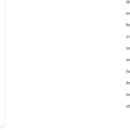
खे
मन
शिक
रा
व्
सम
टे
विश
स
ऑट