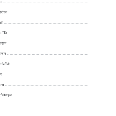
ल
ोरंजन
्षा
जनीति
यवसाय
ाचार
क्नोलॉजी
्व
माज
ोमोबाइल