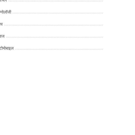
क्नोलॉजी
्व
माज
ोमोबाइल