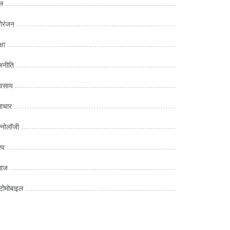
ल
ोरंजन
्षा
जनीति
यवसाय
ाचार
क्नोलॉजी
्व
माज
ोमोबाइल