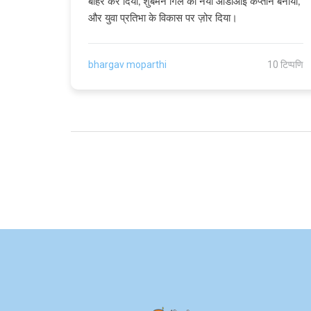
बाहर कर दिया, शुबमन गिल को नया ओडीआई कप्तान बनाया,
और युवा प्रतिभा के विकास पर ज़ोर दिया।
bhargav moparthi
10 टिप्पणि