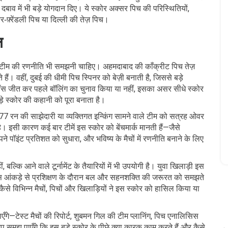
 दबाव में भी बड़े योगदान दिए। ये स्कोर अक्सर पिच की परिस्थितियों,
नर‑फ़्रेंडली पिच या दिल्ली की तेज़ पिच।
ल
 टीम की रणनीति भी समझनी चाहिए। अहमदाबाद की काँक्रीट पिच तेज़
हैं। वहीं, दुबई की धीमी पिच स्पिनर को बेज़ी बनाती है, जिससे बड़े
टॉस जीत कर पहले बॉलिंग का चुनाव किया या नहीं, इसका असर सीधे स्कोर
े स्कोर की कहानी को पूरा बनाता है।
। 277 रन की साझेदारी या व्यक्तिगत इन्किंग सामने वाले टीम को सत्रह ओवर
ै। इसी कारण कई बार टीमें इस स्कोर को बेंचमार्क मानती हैं—जैसे
े पॉइंट प्रतिशत को सुधारा, और भविष्य के मैचों में रणनीति बनाने के लिए
्कि आने वाले टूर्नामेंट के तैयारियों में भी उपयोगी है। युवा खिलाड़ी इस
इस आंकड़े से प्रशिक्षण के दौरान बल और सहनशक्ति की जरूरत को समझते
 कैसे विभिन्न मैचों, पिचों और खिलाड़ियों ने इस स्कोर को हासिल किया या
ँगे—टेस्ट मैचों की रिपोर्ट, शुबमन गिल की टीम प्लानिंग, पिच एनालिसिस
मझ पाएँगे कि इस बड़े स्कोर के पीछे क्या कारक काम करते हैं और कैसे