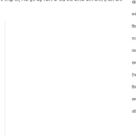
खे
मन
शिक
रा
व्
सम
टे
विश
स
ऑट