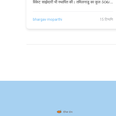
विकेट साझेदारी भी स्थापित की। तमिलनाडु का कुल 506/2
का स्कोर नया टीम रिकॉर्ड बन गया। यह उनका पाँचवाँ
लगातार शतक था, जो इतिहास में पहली बार हुआ।
bhargav moparthi
15 टिप्पणि