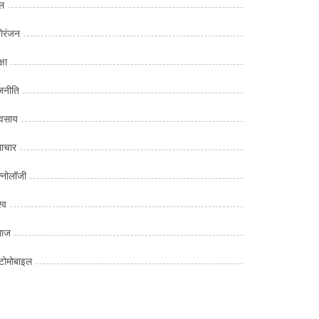
ल
ोरंजन
्षा
जनीति
यवसाय
ाचार
क्नोलॉजी
्व
माज
ोमोबाइल