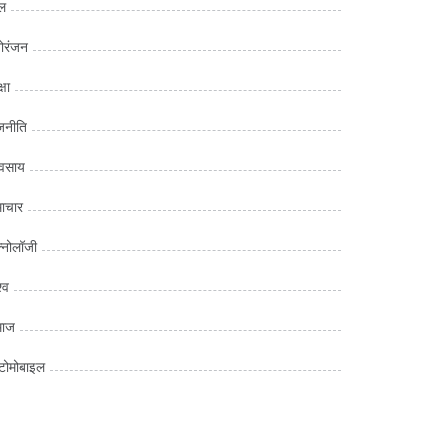
ल
ोरंजन
्षा
जनीति
यवसाय
ाचार
क्नोलॉजी
्व
माज
ोमोबाइल