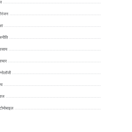
ल
ोरंजन
्षा
जनीति
यवसाय
ाचार
क्नोलॉजी
्व
माज
ोमोबाइल