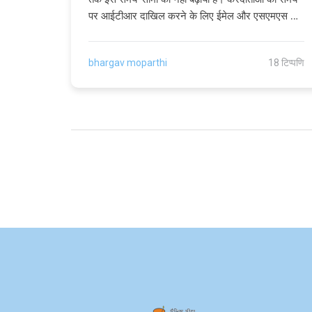
पर आईटीआर दाखिल करने के लिए ईमेल और एसएमएस के
माध्यम से लगातार अनुस्मारक भेजे जा रहे हैं।
bhargav moparthi
18 टिप्पणि