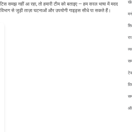
खे
ोई नोटिस समझ नहीं आ रहा, तो हमारी टीम को बताइए — हम सरल भाषा में मदद
ाग से जुड़ी ताज़ा घटनाओं और उपयोगी गाइड्स सीधे पा सकते हैं।
मन
शिक
रा
व्
सम
टे
विश
स
ऑट