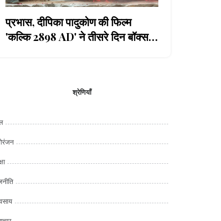
प्रभास, दीपिका पादुकोण की फिल्म
'कल्कि 2898 AD' ने तीसरे दिन बॉक्स
ऑफिस पर ₹415 करोड़ का धमाका किया
श्रेणियाँ
ल
ोरंजन
्षा
जनीति
यवसाय
ाचार