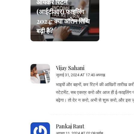
आयकर रिटर्न
(आईटीआर) फाइलिंग
2024: क्या अंतिम तिथि
बढ़ी है?
Vijay Sahani
जुलाई 31, 2024 AT 17:40 अपराह्न
भाइयों और बहनों, कर रिटर्न की आखिरी तारीख करीब 
स्टेटमेंट, सब एकत्र करो और आज ही ई‑फाइलिंग पोर
बढ़ेगा। तो देर न करो, अभी से शुरू करो, और इस 
Pankaj Raut
अगस्त 11, 2024 AT 02:08 पूर्वाह्न