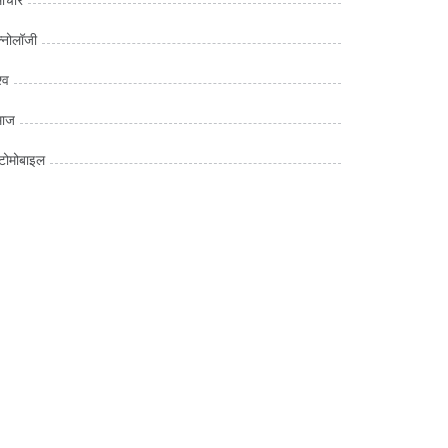
क्नोलॉजी
्व
माज
ोमोबाइल