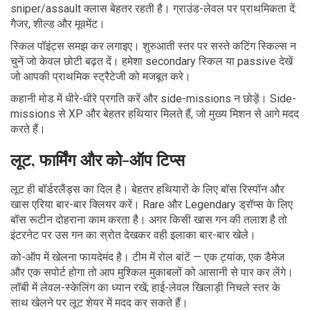
sniper/assault क्लास बेहतर रहती है। ग्राउंड-लेवल पर प्राथमिकता दें:
गैजर, शील्ड और मूवमेंट।
स्किल पॉइंट्स समझ कर लगाइए। शुरुआती स्तर पर सस्ते कटिंग स्किल्स न
चुनें जो केवल छोटी बढ़त दें। हमेशा secondary स्किल या passive देखें
जो आपकी प्राथमिक स्ट्रैटेजी को मजबूत करे।
कहानी मोड में धीरे-धीरे प्रगति करें और side-missions न छोड़ें। Side-
missions से XP और बेहतर हथियार मिलते हैं, जो मुख्य मिशन से आगे मदद
करते हैं।
लूट, फार्मिंग और को-ऑप टिप्स
लूट ही बॉर्डरलैंड्स का दिल है। बेहतर हथियारों के लिए बॉस रिस्पॉन और
खास एरिया बार-बार क्लियर करें। Rare और Legendary ड्रॉप्स के लिए
बॉस रूटीन दोहराना काम करता है। अगर किसी खास गन की तलाश है तो
इंटरनेट पर उस गन का स्रोत देखकर वही इलाका बार-बार खेले।
को-ऑप में खेलना फायदेमंद है। टीम में रोल बांटें — एक ट्यांक, एक डैमेज
और एक सपोर्ट होगा तो आप मुश्किल मुकाबलों को आसानी से पार कर लेंगे।
लॉबी में लेवल-स्केलिंग का ध्यान रखें; हाई-लेवल खिलाड़ी निचले स्तर के
साथ खेलने पर लूट शेयर में मदद कर सकते हैं।