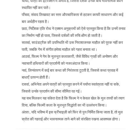
चौथा, पात्रों की इंटरैक्शन में अभाव है, जिससे दर्शक उनके बीच भावनात्मक बंधन
स्थापित नहीं कर पाते।
पाँचवा, संवाद लिखावट का स्तर औपचारिकता से हटकर काफी साधारण और कई
बार अर्थहीन रहता है।
छठा, निर्देशक एलि रोथ ने एक्शन अनुक्रमों को ऐसे प्रस्तुत किया है कि उनमें तनाव
का निर्माण नहीं हो पाता, जिससे दर्शकों की रुचि क्षीण हो जाती है।
सातवां, साउंडट्रैक की उपस्थिति भी उस निराशाजनक माहौल को पूरक नहीं कर
पाती, जबकि गेम में संगीत हमेशा माहौल को गहरा बनाता था।
आठवां, फिल्म ने गेम के मूलभूत कलाकारी, जैसे विविध ग्रहों की अन्वेषण और
नवाचारी हथियारों की प्रदर्शनी को नजरअंदाज किया।
नवां, लिप्यंतरण में कई बार कथा की निरंतरता टूटती है, जिससे कथा प्रवाह में
बाधाएँ उत्पन्न होती हैं।
दसवां, अभिनेता अपने पात्रों को प्रस्तुत करने में पर्याप्त स्वतंत्रता नहीं पा सके,
जिससे उनके प्रदर्शन की सीमा सीमित रह गई।
यह सब मिलकर यह संकेत देता है कि फिल्म ने न केवल खेल के मूल तत्त्वों को त्याग
दिया, बल्कि फिल्मी कला के मूलभूत सिद्धांतों का भी उल्लंघन किया।
अंततः, यदि भविष्य में इस फ्रैंचाइज़ी को फिर से पुनःनिर्मित किया जाता है, तो मूल
स्रोत की गहराई और भावनात्मक ताने-बाने को संरक्षित रखना आवश्यक होगा।