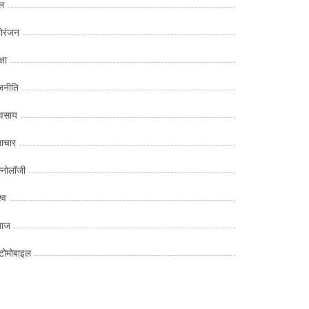
ल
ोरंजन
्षा
जनीति
यवसाय
ाचार
क्नोलॉजी
्व
माज
ोमोबाइल