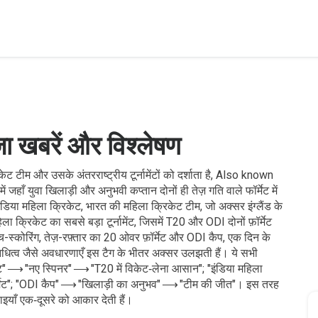
ज़ा खबरें और विश्लेषण
केट टीम और उसके अंतरराष्ट्रीय टूर्नामेंटों को दर्शाता है
, Also known
ं जहाँ युवा खिलाड़ी और अनुभवी कप्तान दोनों ही तेज़ गति वाले फॉर्मेट में
ंडिया महिला क्रिकेट
,
भारत की महिला क्रिकेट टीम, जो अक्सर इंग्लैंड के
िला क्रिकेट का सबसे बड़ा टूर्नामेंट, जिसमें T20 और ODI दोनों फ़ॉर्मेट
च-स्कोरिंग, तेज़-रफ़्तार का 20 ओवर फ़ॉर्मेट
और
ODI कैप
,
एक दिन के
िधित्व
जैसे अवधारणाएँ इस टैग के भीतर अक्सर उलझती हैं। ये सभी
रिकेट" ⟶ "नए स्पिनर" ⟶ "T20 में विकेट‑लेना आसान"; "इंडिया महिला
ॉर्मेट"; "ODI कैप" ⟶ "खिलाड़ी का अनुभव" ⟶ "टीम की जीत"। इस तरह
याँ एक‑दूसरे को आकार देती हैं।