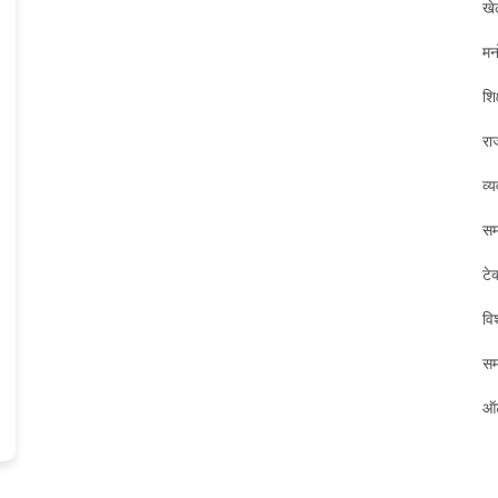
खे
मन
शिक
रा
व्
सम
टे
विश
स
ऑट