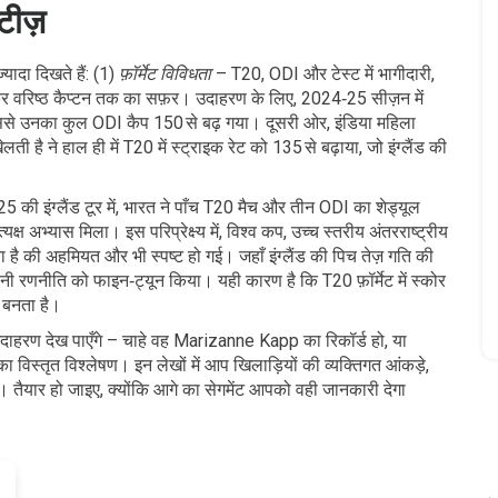
टीज़
्यादा दिखते हैं: (1)
फ़ॉर्मेट विविधता
– T20, ODI और टेस्ट में भागीदारी,
ेकर वरिष्ठ कैप्टन तक का सफ़र। उदाहरण के लिए, 2024‑25 सीज़न में
, जिससे उनका कुल ODI कैप 150 से बढ़ गया। दूसरी ओर,
इंडिया महिला
ेलती है
ने हाल ही में T20 में स्ट्राइक रेट को 135 से बढ़ाया, जो इंग्लैंड की
025 की इंग्लैंड टूर में, भारत ने पाँच T20 मैच और तीन ODI का शेड्यूल
क्ष अभ्यास मिला। इस परिप्रेक्ष्य में,
विश्व कप
,
उच्च स्तरीय अंतरराष्ट्रीय
 है
की अहमियत और भी स्पष्ट हो गई। जहाँ इंग्लैंड की पिच तेज़ गति की
पनी रणनीति को फाइन‑ट्यून किया। यही कारण है कि T20 फ़ॉर्मेट में स्कोर
 बनता है।
 उदाहरण देख पाएँगे – चाहे वह Marizanne Kapp का रिकॉर्ड हो, या
 का विस्तृत विश्लेषण। इन लेखों में आप खिलाड़ियों की व्यक्तिगत आंकड़े,
 हैं। तैयार हो जाइए, क्योंकि आगे का सेगमेंट आपको वही जानकारी देगा