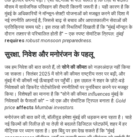
तक इंतजार करना पड़ा। ऐसी घटनाओं से पता चलता है कि तेज़ी से बदलते
मौसम में सार्वजनिक परिवहन की तैयारी कितनी जरूरी है। यही कारण है कि
मुंबई के अधिकारियों ने मॉन्सून‑सेफ़्टी योजनाओं को मजबूत करने की दिशा में
नई रणनीति अपनाई है, जिससे बाढ़ से बचाव और आपातकालीन सेवाओं की
प्रतिक्रिया समय घटे। इस तरह की स्थितियाँ दिखाती हैं कि "मुंबई मॉन्सून के
दौरान
रफ़्तार
से परिचालित होती है" – एक स्पष्ट सेमांटिक त्रिपल:
मुंबई
requires
robust monsoon preparedness
.
सुरक्षा, निवेश और मनोरंजन के पहलू
जब हम निवेश की बात करते हैं, तो
सोने की कीमत
को नज़रअंदाज़ नहीं किया
जा सकता। सितंबर 2025 में सोने की कीमत राष्ट्रीय स्तर पर बढ़ी, और
मुंबई में भी कीमतें नई ऊँचाइयों पर पहुँचीं। इस उछाल ने शहर के छोटे‑बड़े
निवेशकों को डिफरेंट पोर्टफोलियो रणनीतियों पर पुनर्विचार करने पर मजबूर
किया। विशेषज्ञों का मानना है कि "सोने की कीमत
influences
मुंबई के
निवेशकों के फैसलों को" – जो एक और सेमांटिक ट्रिपल बनाता है:
Gold
price
affects
Mumbai investors
.
मनोरंजन की बात करें तो, बॉलीवुड हमेशा मुंबई की धड़कन बना रहता है। चाहे
नई फ़िल्मों की रिलीज़ हो या तेज़ी से बदलते डिजिटल प्लेटफ़ॉर्म, शहर में हर
मीट्रिक पर ध्यान रहता है। इस बिंदु पर हम देख सकते हैं कि "मुंबई