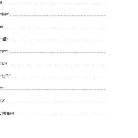
ल
ोरंजन
्षा
जनीति
यवसाय
ाचार
क्नोलॉजी
्व
माज
ोमोबाइल