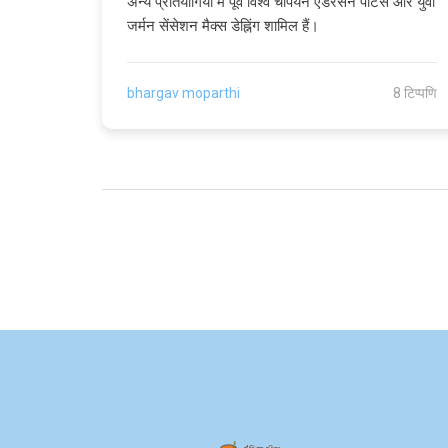
अन्य प्रतियोगियों में पूर्व विश्व चैंपियन एंडरसन पीटर्स और युवा
जर्मन सेंसेशन मैक्स डेह्निंग शामिल हैं।
bhargav moparthi
8 टिप्पणि