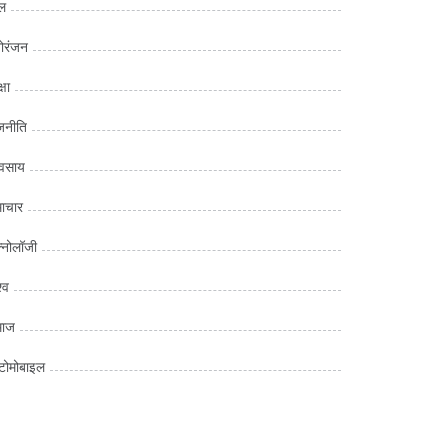
ल
ोरंजन
्षा
जनीति
यवसाय
ाचार
क्नोलॉजी
्व
माज
ोमोबाइल