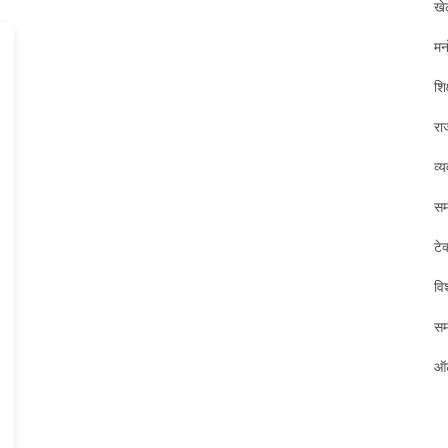
खे
मन
शिक
रा
व्
सम
टे
विश
स
ऑट