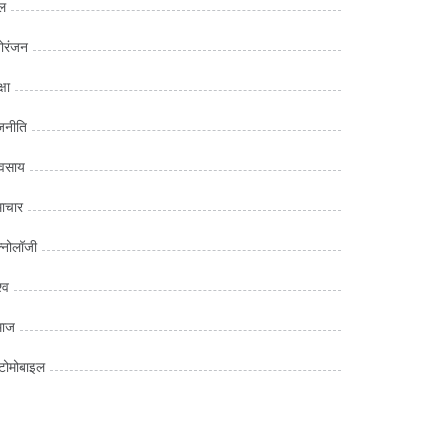
ल
ोरंजन
्षा
जनीति
यवसाय
ाचार
क्नोलॉजी
्व
माज
ोमोबाइल