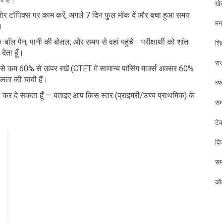
खे
र टॉपिक्स पर काम करें, अगले 7 दिन फुल मॉक दें और बचा हुआ समय
मन
ँ।
-बॉल पेन, पानी की बोतल, और समय से वहां पहुंचे। परीक्षार्थी को शांत
शिक
ेता हूँ।
रा
से कम 60% से ऊपर रखें (CTET में सामान्य पासिंग मार्क्स अक्सर 60%
फलता की चाबी हैं।
व्
ा कर दे सकता हूँ — बताइए आप किस स्तर (प्राइमरी/उच्च प्राथमिक) के
सम
टे
विश
स
ऑट