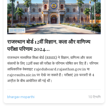
20 मई 2024
राजस्थान बोर्ड 12वीं विज्ञान, कला और वाणिज्य
परीक्षा परिणाम 2024
rajeduboard.rajasthan.gov.in पर घोषित;
राजस्थान माध्यमिक शिक्षा बोर्ड (RBSE) ने विज्ञान, वाणिज्य और कला
यहां देखें डायरेक्ट लिंक
संकायों के लिए 12वीं कक्षा की परीक्षा के परिणाम घोषित कर दिए हैं। परिणाम
आधिकारिक वेबसाइट rajeduboard.rajasthan.gov.in या
rajresults.nic.in पर देखे जा सकते हैं। परीक्षाएं 29 फरवरी से 4
अप्रैल के बीच आयोजित की गई थीं।
bhargav moparthi
10 टिप्पणि