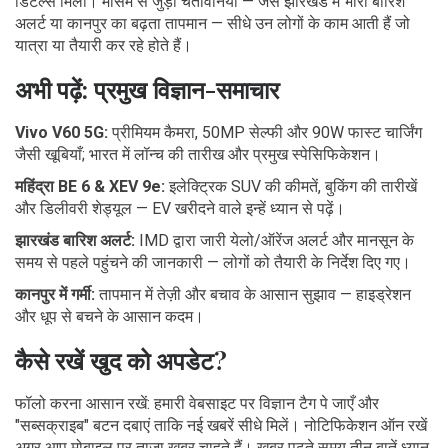
डिटेल्स मिलीं। मौसम से जुड़ी चेतावनियाँ — जैसे झारखंड में भारी बारिश
अलर्ट या कानपुर का बढ़ता तापमान — सीधे उन लोगों के काम आती हैं जो
यात्रा या तैयारी कर रहे होते हैं।
अभी पढ़ें: प्रमुख विज्ञान-समाचार
Vivo V60 5G:
प्रीमियम कैमरा, 50MP सेल्फी और 90W फास्ट चार्जिंग
जैसी खूबियाँ; भारत में लॉन्च की तारीख और प्रमुख स्पेसिफिकेशन।
महिंद्रा BE 6 & XEV 9e:
इलेक्ट्रिक SUV की कीमतें, बुकिंग की तारीखें
और डिलीवरी शेड्यूल — EV खरीदने वाले इन्हें ध्यान से पढ़ें।
झारखंड बारिश अलर्ट:
IMD द्वारा जारी येलो/ऑरेंज अलर्ट और मानसून के
समय से पहले पहुंचने की जानकारी — लोगों को तैयारी के निर्देश दिए गए।
कानपुर में गर्मी:
तापमान में तेज़ी और बचाव के आसान सुझाव — हाइड्रेशन
और धूप से बचने के आसान कदम।
कैसे रखें खुद को अपडेट?
फॉलो करना आसान रखें: हमारी वेबसाइट पर विज्ञान टैग पे जाएँ और
"सब्सक्राइब" बटन दबाएं ताकि नई खबरें सीधे मिलें। नोटिफिकेशन ऑन रखें
अगर आप मोबाइल पर ताज़ा खबर चाहते हैं। खबर पढ़ते समय तीन बातें ध्यान