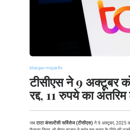
bhargav moparthi
टीसीएस ने 9 अक्टूबर को क
रद्द, 11 रुपये का अंतरि
जब
टाटा कंसल्टेंसी सर्विसेज (टीसीएस)
ने 9 अक्टूबर, 2025 को 
फैसला किया, तो शेयर बाजार ने तुरंत इस कदम के पीछे की वज