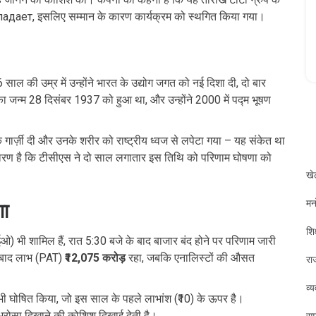
адает, इसलिए सम्मान के कारण कार्यक्रम को स्थगित किया गया।
ाल की उम्र में उन्होंने भारत के उद्योग जगत को नई दिशा दी, दो बार
जन्म 28 दिसंबर 1937 को हुआ था, और उन्होंने 2000 में पद्म भूषण
 गार्ज़ी दी और उनके शरीर को राष्ट्रीय ध्वज से लपेटा गया – यह संकेत था
कारण है कि टीसीएस ने दो साल लगातार इस तिथि को परिणाम घोषणा को
खे
मन
णा
शिक
ओ) भी शामिल हैं, रात 5:30 बजे के बाद बाजार बंद होने पर परिणाम जारी
े बाद लाभ (PAT)
₹12,075 करोड़
रहा, जबकि एनालिस्टों की औसत
रा
व्
भी घोषित किया, जो इस साल के पहले लाभांश (₹10) के ऊपर है।
भरोसा दिखाने की कोशिश दिखाई देती है।
सम