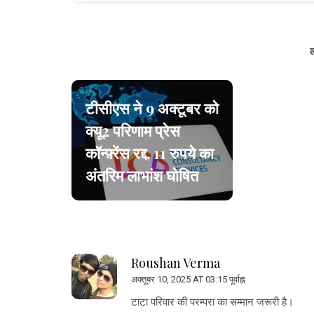
ल
टीसीएस ने 9 अक्टूबर को
क्यू2 परिणाम प्रेस
कॉन्फ़्रेंस रद्द, 11 रुपये का
अंतरिम लाभांश घोषित
Roushan Verma
अक्तूबर 10, 2025 AT 03:15 पूर्वाह्न
टाटा परिवार की परम्परा का सम्मान जरूरी है।