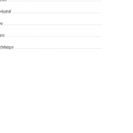
क्नोलॉजी
्व
माज
ोमोबाइल