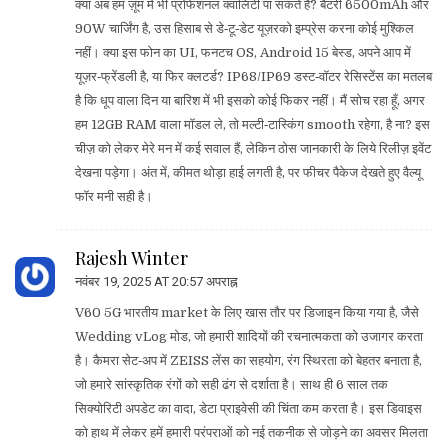
क्या अब हम ज़ूम में भी प्रोफेशनल क्वालिटी पा सकते हैं? बैटरी 6500mAh और
90W चार्जिंग है, उस हिसाब से डे‑टू‑डेट यूज़रको इम्प्रेस करना कोई मुश्किल
नहीं। क्या इस फोन का UI, फनटच OS, Android 15 बेस्ड, अपने आप में
यूज़र‑फ्रेंडली है, या फिर क्लटर्ड? IP68/IP69 डस्ट‑वॉटर रेसिस्टेंस का मतलब
है कि धूप वाला दिन या बारिश में भी इसको कोई फिकर नहीं। मैं सोच रहा हूँ, अगर
हम 12GB RAM वाला मॉडल ले, तो मल्टी‑टास्किंग smooth रहेगा, है ना? इस
चीज़ को लेकर मेरे मन में कई सवाल हैं, लेकिन ठोस जानकारी के लिये रिलीज़ इवेंट
देखना पड़ेगा। अंत में, कीमत थोड़ा हाई लगती है, पर फीचर पैकेज देखते हुए वैल्यू
फॉर मनी सही है।
Rajesh Winter
नवंबर 19, 2025 AT 20:57 अपराह्न
V60 5G भारतीय market के लिए खास तौर पर डिजाइन किया गया है, जैसे
Wedding vLog मोड, जो हमारी शादियों की रचनात्मकता को उजागर करता
है। कैमरा सेट‑अप में ZEISS लेंस का सहयोग, रंग स्थिरता को बेहतर बनाता है,
जो हमारे सांस्कृतिक रंगों को सही ढंग से दर्शाता है। साथ ही 6 साल तक
सिक्योरिटी अपडेट का वादा, डेटा प्राइवेसी की चिंता कम करता है। इस डिवाइस
को हाथ में लेकर हमें हमारी परंपराओं को नई तकनीक से जोड़ने का अवसर मिलता