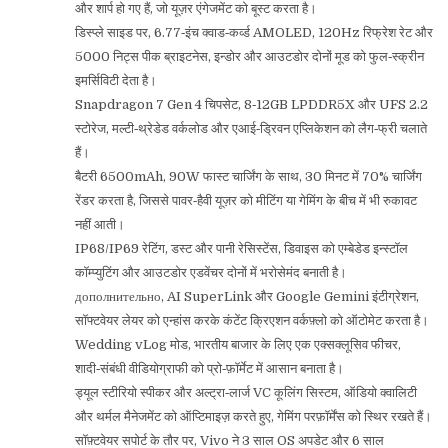
और शार्प हो गए हैं, जो यूज़र एंगेजमेंट को बूस्ट करता है।
डिस्प्ले साइड पर, 6.77‑इंच क्वाड‑कर्व्ड AMOLED, 120Hz रिफ्रेश रेट और
5000 निट्स पीक ब्राइटनेस, इन्डोर और आउटडोर दोनों मूड को फुल‑स्क्रीन
इमर्सिविटी देता है।
Snapdragon 7 Gen 4 चिपसेट, 8‑12GB LPDDR5X और UFS 2.2
स्टोरेज, मल्टी‑थ्रेडेड वर्कलोड और एआई‑ड्रिवन एप्लिकेशन को लैग‑फ्री चलाते
हैं।
बैटरी 6500mAh, 90W फास्ट चार्जिंग के साथ, 30 मिनट में 70% चार्जिंग
रेंडर करता है, जिससे पावर‑हैवी यूज़र को मीटिंग या गेमिंग के बीच में भी रुकावट
नहीं आती।
IP68/IP69 रेटिंग, डस्ट और पानी रेसिस्टेंस, डिवाइस को एम्बेडेड इन्स्टॉल
कॉम्प्युटिंग और आउटडोर एडवेंचर दोनों में भरोसेमंद बनाती है।
дополнительно, AI SuperLink और Google Gemini इंटीग्रेशन,
सॉफ्टवेयर लेयर को एन्हांस करके कंटेंट क्रिएशन वर्कफ़्लो को ऑटोमेट करता है।
Wedding vLog मोड, भारतीय बाजार के लिए एक एक्सक्लूसिव फीचर,
शादी‑संबंधी वीडियोग्राफी को प्रो‑फ़ॉर्मेट में आसान बनाता है।
ड्यूल स्टीरियो स्पीकर और अल्ट्रा‑लार्ज VC कूलिंग सिस्टम, ऑडियो क्वालिटी
और थर्मल मैनेजमेंट को ऑप्टिमाइज़ करते हुए, गेमिंग परफ़ॉर्मेंस को स्थिर रखते हैं।
सॉफ़्टवेयर सपोर्ट के तौर पर, Vivo ने 3 साल OS अपडेट और 6 साल