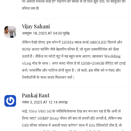
पर असली मसल्स कहाँ हैं? स्क्रीन की चमक से तो दिल झूम उठा, पर बेवकूफ़ी की
कीमत क्या है!
Vijay Sahani
अक्तूबर 18, 2025 AT 04:30 पूर्वाह्न
लेकिन देखो दोस्त, इस फोन में 120Hz क्वाड‑कर्व्ड AMOLED डिस्प्ले और
90W फ़ास्ट चार्जिंग जैसे बेहतरीन फीचर हैं, जो यूज़र एक्सपीरियंस को ऊँचा
उठाते हैं। वीकेंड पर फोटो शूट में यह बहुत काम आएगा, खासकर Wedding
vLog मोड के साथ। अगर बजट भीतर है तो 12GB+256GB वेरिएंट को ट्राई
करो, परफॉर्मेंस और स्टोरेज दोनों सुपर है। तो चलो, इस मौके को न गंवाए और
टेक्नोलॉजी के साथ कदम मिलाकर चलें।
Pankaj Raut
नवंबर 3, 2025 AT 12:14 अपराह्न
भाई, Vivo V60 5G के स्पेसिफिकेशन्स देख कर मन कर रहा है कि अभी ले
लिया जाए? 50MP Sony सेंसर की बात तो काफी हॉट लगती है, लेकिन क्या
OIS फीचर फोकस में असली मदद करेगा? साथ में 10x टेलिफोटो लेंस है, तो