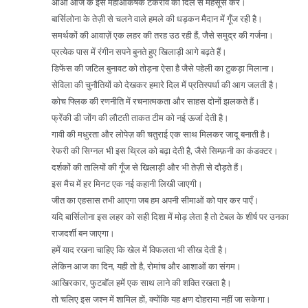
आओ आज के इस महाआकर्षक टकराव को दिल से महसूस करें।
बार्सिलोना के तेज़ी से चलने वाले हमले की धड़कन मैदान में गूँज रही है।
समर्थकों की आवाज़ें एक लहर की तरह उठ रही हैं, जैसे समुद्र की गर्जना।
प्रत्येक पास में रंगीन सपने बुनते हुए खिलाड़ी आगे बढ़ते हैं।
डिफेंस की जटिल बुनावट को तोड़ना ऐसा है जैसे पहेली का टुकड़ा मिलाना।
सेविला की चुनौतियों को देखकर हमारे दिल में प्रतिस्पर्धा की आग जलती है।
कोच फ्लिक की रणनीति में रचनात्मकता और साहस दोनों झलकते हैं।
फ्रेंकी डी जोंग की लौटती ताकत टीम को नई ऊर्जा देती है।
गावी की मधुरता और लोपेज़ की चतुराई एक साथ मिलकर जादू बनाती है।
रेफरी की सिग्नल भी इस थ्रिल को बढ़ा देती है, जैसे सिम्फ़नी का कंडक्टर।
दर्शकों की तालियों की गूँज से खिलाड़ी और भी तेज़ी से दौड़ते हैं।
इस मैच में हर मिनट एक नई कहानी लिखी जाएगी।
जीत का एहसास तभी आएगा जब हम अपनी सीमाओं को पार कर पाएँ।
यदि बार्सिलोना इस लहर को सही दिशा में मोड़ लेता है तो टेबल के शीर्ष पर उनका
राजदर्शी बन जाएगा।
हमें याद रखना चाहिए कि खेल में विफलता भी सीख देती है।
लेकिन आज का दिन, यही तो है, रोमांच और आशाओं का संगम।
आखिरकार, फुटबॉल हमें एक साथ लाने की शक्ति रखता है।
तो चलिए इस जश्न में शामिल हों, क्योंकि यह क्षण दोहराया नहीं जा सकेगा।