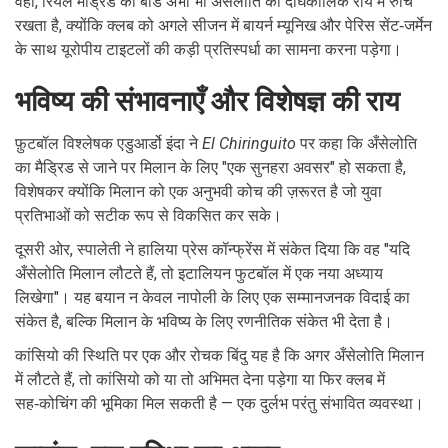
वहीं, रियल मैड्रिड का बोर्ड अभी भी अँसेलोति की दीर्घकालिक राय में रुचि
रखता है, क्योंकि क्लब को अगले सीजन में बायर्न म्यूनिख और पेरिस सेंट‑जर्मेन
के साथ यूरोपीय टाइटलों की कड़ी प्रतिस्पर्धा का सामना करना पड़ेगा।
भविष्य की संभावनाएँ और विशेषज्ञ की राय
फ़ुटबॉल विश्लेषक
एडुआर्डो इंदा
ने
El Chiringuito
पर कहा कि अँसेलोति
का मैड्रिड से जाने पर मिलान के लिए "एक सुनहरा अवसर" हो सकता है,
विशेषकर क्योंकि मिलान को एक अनुभवी कोच की ज़रूरत है जो युवा
प्रतिभाओं को सटीक रूप से विकसित कर सके।
दूसरी ओर, स्पालेती ने हालिया प्रेस कॉन्फ्रेंस में संकेत दिया कि वह "यदि
अँसेलोति मिलान लौटते हैं, तो इटालियन फुटबॉल में एक नया अध्याय
लिखेगा"। यह बयान न केवल नापोली के लिए एक सम्मानजनक विदाई का
संकेत है, बल्कि मिलान के भविष्य के लिए रणनीतिक संकेत भी देता है।
कांसियो की स्थिति पर एक और रोचक बिंदु यह है कि अगर अँसेलोति मिलान
में लौटते हैं, तो कांसियो को या तो अभिमत देना पड़ेगा या फिर क्लब में
सह‑कोचिंग की भूमिका मिल सकती है — एक दुर्लभ परंतु संभावित व्यवस्था।