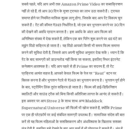
सबसे पहले, यदि आप अभी तक Amazon Prime Video का सब्सक्रिप्शन
नहीं ले रहे हैं, तो आप 30 दिन के मुफ्त ट्रायल का लाभ उठा सकते हैं। ट्रायल
समाप्त होने पर नियमित मासिक शुल्क लागू होगा, जिसके बाद आप रेंट विकल्प चुन
सकते हैं। रेंट की कीमत ₹349 निर्धारित है, जो एक बार भुगतान करने पर 30 दिन
की देखने की अवधि प्रदान करता है। इस अवधि के अंदर आप फिल्म को
अनिश्चित संख्या में देख सकते हैं, लेकिन एक बार प्लेिंग शुरू करने पर 48 घंटे का
व्यूइंग विंडो सक्रिय हो जाता है। यह विंडो आपको किसी भी समय फिल्म समाप्त
करने की सुविधा देती है, जिससे आप अपनी सुविधा अनुसार देख सकें। ध्यान दें कि
रेंट के बाद सामग्री को डाउनलोड नहीं किया जा सकता, इसलिए स्थिर इंटरनेट
कनेक्शन आवश्यक है। यदि आप पहले से ही Prime का सदस्य हैं, तो रेंट
प्रक्रिया अत्यंत सहज है; आपको केवल फिल्म के पेज पर “Rent” बटन पर
क्लिक करना है और भुगतान गेटवे से ₹349 का भुगतान करना है। भुगतान पूर्ण होने
के बाद, स्ट्रीमिंग लिंक तुरंत सक्रिय हो जाता है। फिल्म की हाई‑डिफ़िनिशन
क्वालिटी और साउंड ट्रैक को बिना किसी अतिरिक्त लागत के आनंद ले सकते हैं।
इस अवसर पर आप Stree 2 के साथ साथ अन्य Maddock
Supernatural Universe की फिल्में भी खोज सकते हैं, क्योंकि Prime
पर एक ही प्लेटफ़ॉर्म पर कई संबंधित सामग्री उपलब्ध हैं। सामाजिक संदेश की बात
करें तो यह फिल्म महिलाओं के सशक्तिकरण और अंधविश्वास के खिलाफ सशक्त
तंज देती है, इसलिए इसे देखने के बाद आप चर्चा में भी योगदान दे सकते हैं। अंत में,