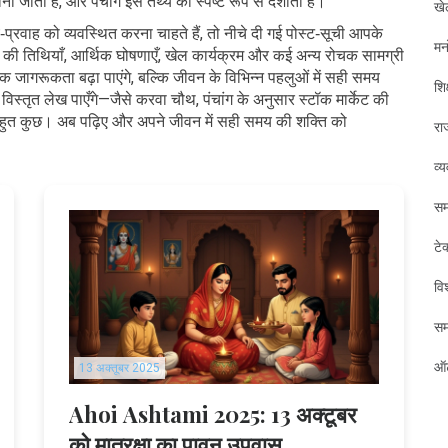
ना जाता है, और पंचांग इस तथ्य को स्पष्ट रूप से दर्शाता है।
खे
वाह को व्यवस्थित करना चाहते हैं, तो नीचे दी गई पोस्ट‑सूची आपके
मन
र की तिथियाँ, आर्थिक घोषणाएँ, खेल कार्यक्रम और कई अन्य रोचक सामग्री
जागरूकता बढ़ा पाएंगे, बल्कि जीवन के विभिन्न पहलुओं में सही समय
शिक
े विस्तृत लेख पाएँगे—जैसे करवा चौथ, पंचांग के अनुसार स्टॉक मार्केट की
भी बहुत कुछ। अब पढ़िए और अपने जीवन में सही समय की शक्ति को
रा
व्
सम
टे
विश
स
ऑट
13 अक्तूबर 2025
Ahoi Ashtami 2025: 13 अक्टूबर
को मातृरक्षा का पावन उपवास