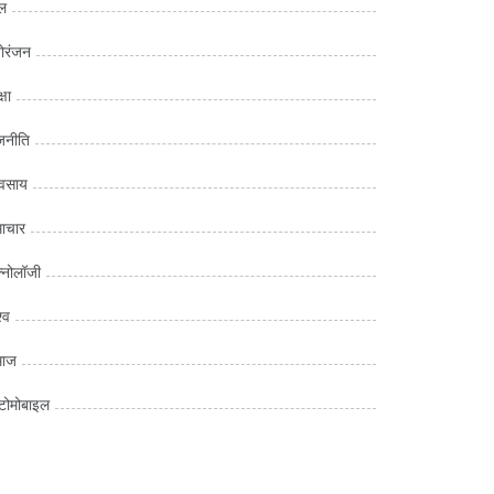
ल
ोरंजन
्षा
जनीति
यवसाय
ाचार
क्नोलॉजी
्व
माज
ोमोबाइल