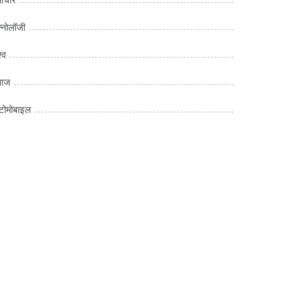
क्नोलॉजी
्व
माज
ोमोबाइल