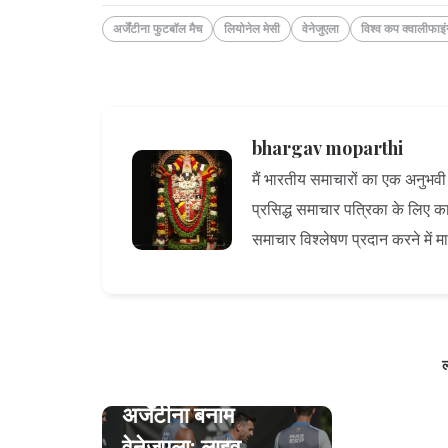
अर्जेंटीना फुटबॉल मैच
लियोनेल मेसी
वेनेजुएला
विश्व कप क्वालीफाइं
bhargav moparthi
मैं भारतीय समाचारों का एक अनुभवी ल
प्रसिद्ध समाचार पत्रिका के लिए कार्
समाचार विश्लेषण प्रदान करने में म
ल
अर्जेंटीना बनाम
वेनेजुएला: लाइव