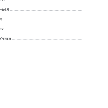
क्नोलॉजी
्व
माज
ोमोबाइल