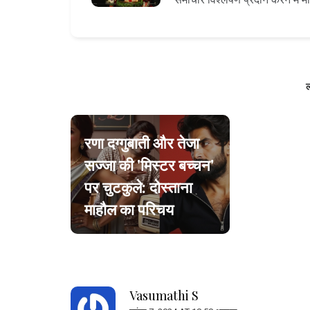
ल
रणा दग्गुबाती और तेजा
सज्जा की 'मिस्टर बच्चन'
पर चुटकुले: दोस्ताना
माहौल का परिचय
Vasumathi S