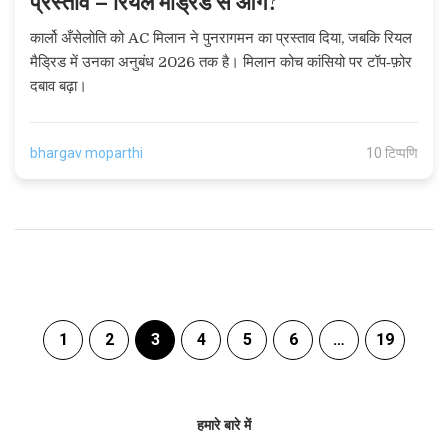
प्रस्ताव – रियल मैड्रिड से आगे?
कार्लो अँसेलोति को AC मिलान ने पुनरागमन का प्रस्ताव दिया, जबकि रियल
मैड्रिड में उनका अनुबंध 2026 तक है। मिलान कोच कांसियो पर टॉप‑फ़ोर
दबाव बढ़ा।
bhargav moparthi
10 टिप्पणि
1
2
3
4
5
6
…
19
हमारे बारे में